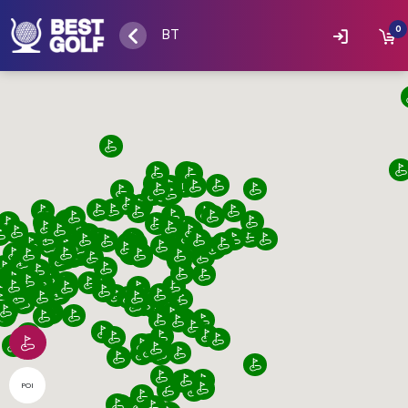
0
BT
POI