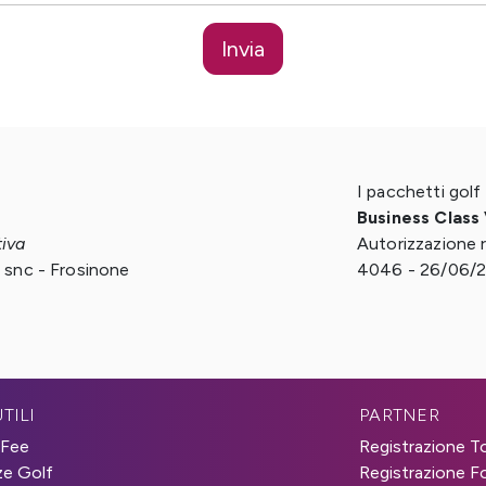
Invia
I pacchetti golf
Business Class
tiva
Autorizzazione 
, snc - Frosinone
4046 - 26/06/
4
TILI
PARTNER
 Fee
Registrazione T
e Golf
Registrazione For