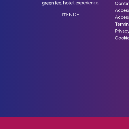
Contat
Access
IT
EN
DE
Access
Termin
Privac
Cooki