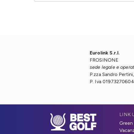
Eurolink S.r.l.
FROSINONE
sede legale e opera
P.zza Sandro Pertini
P. Iva 0197327060
LINK U
Green
Vacanz