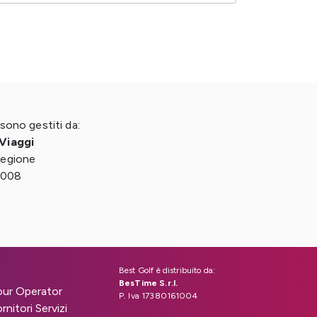
 sono gestiti da:
 Viaggi
regione
2008
Best Golf è distribuito da:
BesTime S.r.l.
our Operator
P. Iva 17380161004
nitori Servizi