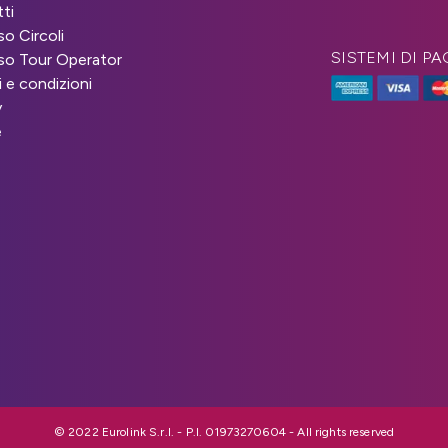
ti
o Circoli
SISTEMI DI 
o Tour Operator
i e condizioni
y
e
© 2022 Eurolink S.r.l. - P.I. 01973270604 - All rights reserved