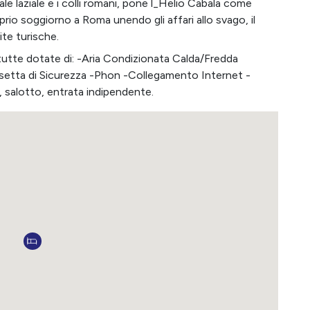
rale laziale e i colli romani, pone l_Helio Cabala come
oprio soggiorno a Roma unendo gli affari allo svago, il
ite turische.
utte dotate di: -Aria Condizionata Calda/Fredda
etta di Sicurezza -Phon -Collegamento Internet -
 salotto, entrata indipendente.