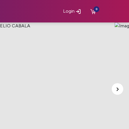
0
Login