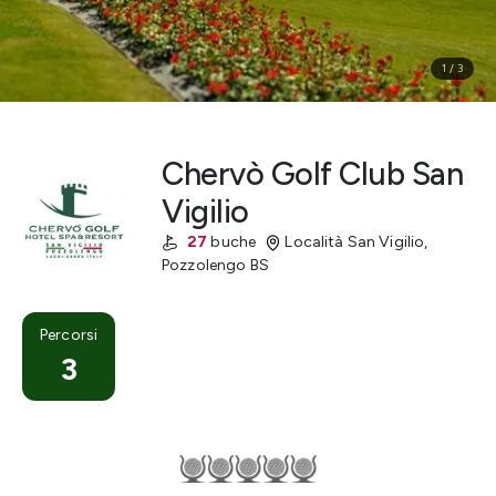
1
/
3
Chervò Golf Club San
Vigilio
27
buche
Località San Vigilio
,
Pozzolengo
BS
Percorsi
3