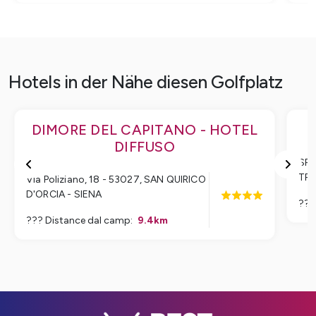
Hotels in der Nähe diesen Golfplatz
DIMORE DEL CAPITANO - HOTEL
DIFFUSO
SP 
TRE
Via Poliziano, 18 - 53027
,
SAN QUIRICO
D'ORCIA - SIENA
???
??? Distance dal camp
:
9.4
km