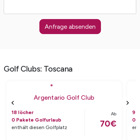
Anfrage absenden
Golf Clubs
:
Toscana
Argentario Golf Club
18
löcher
9
l
Ab
0
Pakete Golfurlaub
0
P
70
€
enthält diesen Golfplatz
ent