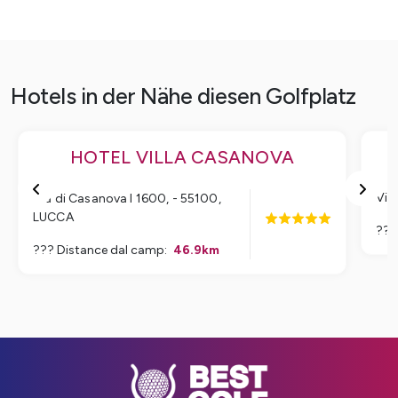
Hotels in der Nähe diesen Golfplatz
HOTEL VILLA CASANOVA
Via
Via di Casanova I 1600, - 55100
,
LUCCA
???
??? Distance dal camp
:
46.9
km