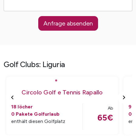
Anfrage absenden
Golf Clubs
:
Liguria
Circolo Golf e Tennis Rapallo
18
löcher
9
l
Ab
0
Pakete Golfurlaub
0
P
65
€
enthält diesen Golfplatz
ent