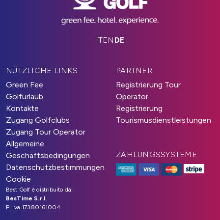
IT
EN
DE
NÜTZLICHE LINKS
PARTNER
Green Fee
Registrierung Tour
Golfurlaub
Operator
Kontakte
Registrierung
Zugang Golfclubs
Tourismusdienstleistungen
Zugang Tour Operator
Allgemeine
ZAHLUNGSSYSTEME
Geschäftsbedingungen
Datenschutzbestimmungen
Cookie
Best Golf è distribuito da:
BesTime S.r.l.
P. Iva 17380161004