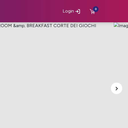
0
Login