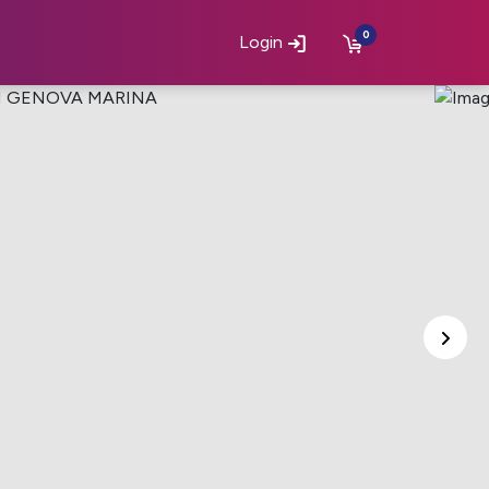
0
Login