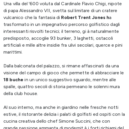
Una villa del '600 voluta dal Cardinale Flavio Chigi, nipote
di papa Alessandro VII, svetta sul limitare di un cratere
vulcanico che la fantasia di
Robert Trent Jones h
a
trasformato in un impegnativo percorso golfistico dagli
interessanti risvolti tecnici; il terreno, gi à naturalmente
predisposto, accoglie 93 bunker, 3 laghetti, ostacoli
artificiali e mille altre insidie fra ulivi secolari, querce e pini
marittimi.
Dalla balconata del palazzo, si rimane affascinati da una
visione del campo di gioco che permette di abbracciare le
18 buche
in un unico suggestivo sguardo, mentre alle
spalle, quattro secoli di storia permeano le solenni mura
della club house.
Al suo interno, ma anche in giardino nelle fresche notti
estive, il ristorante delizia i palati di golfisti ed ospiti con la
cucina creativa dello chef Simone Succini, che con
grande passione ammanta di modernit à i forti richiami del