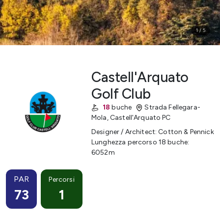
1
/
5
Castell'Arquato
Golf Club
18
buche
Strada Fellegara-
Mola
,
Castell'Arquato
PC
Designer / Architect
:
Cotton & Pennick
Lunghezza percorso 18 buche
:
6052
m
PAR
Percorsi
73
1