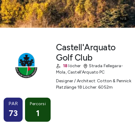
1
/
5
Castell'Arquato
Golf Club
18
löcher
Strada Fellegara-
Mola
,
Castell'Arquato
PC
Designer / Architect
:
Cotton & Pennick
Platzlänge 18 Löcher
:
6052
m
PAR
Percorsi
73
1