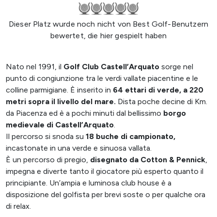
Dieser Platz wurde noch nicht von Best Golf-Benutzern
bewertet, die hier gespielt haben
Nato nel 1991, il
Golf Club Castell’Arquato
sorge nel
punto di congiunzione tra le verdi vallate piacentine e le
colline parmigiane. È inserito in
64 ettari di verde, a 220
metri sopra il livello del mare.
Dista poche decine di Km.
da Piacenza ed è a pochi minuti dal bellissimo
borgo
medievale di Castell’Arquato
.
Il percorso si snoda su
18 buche di campionato,
incastonate in una verde e sinuosa vallata.
È un percorso di pregio,
disegnato da Cotton & Pennick
,
impegna e diverte tanto il giocatore più esperto quanto il
principiante. Un’ampia e luminosa club house è a
disposizione del golfista per brevi soste o per qualche ora
di relax.