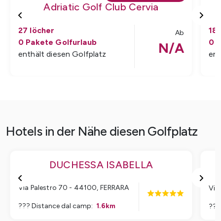
Adriatic Golf Club Cervia
A
27
löcher
18
Ab
0
Pakete Golfurlaub
0
P
N/A
enthält diesen Golfplatz
ent
Hotels in der Nähe diesen Golfplatz
DUCHESSA ISABELLA
Via Palestro 70 - 44100
,
FERRARA
Via
??? Distance dal camp
:
1.6
km
???