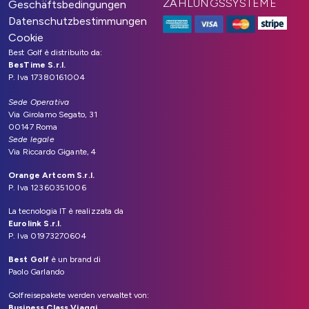
ZAHLUNGSSYSTEME
Geschäftsbedingungen
Datenschutzbestimmungen
Cookie
Best Golf è distribuito da:
BesTime S.r.l.
P. Iva 17380161004
Sede Operativa
Via Girolamo Segato, 31
00147 Roma
Sede legale
Via Riccardo Gigante, 4
Orange Artcom S.r.l.
P. Iva 12360351006
La tecnologia IT è realizzata da
Eurolink S.r.l.
P. Iva 01973270604
Best Golf
è un brand di
Paolo Garlando
Golfreisepakete werden verwaltet von:
Business Class Viaggi