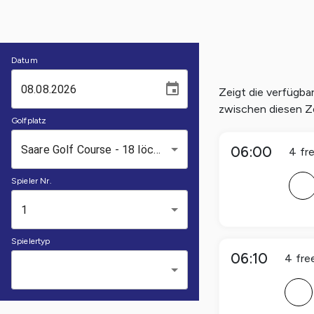
Datum
Zeigt die verfügba
zwischen diesen Z
Golfplatz
Saare Golf Course - 18 löcher
06:00
4
fr
Spieler Nr.
F
1
Spielertyp
06:10
4
fre
F