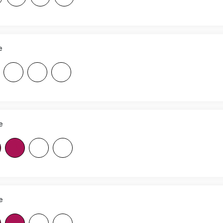
e
F
F
F
e
B
F
F
e