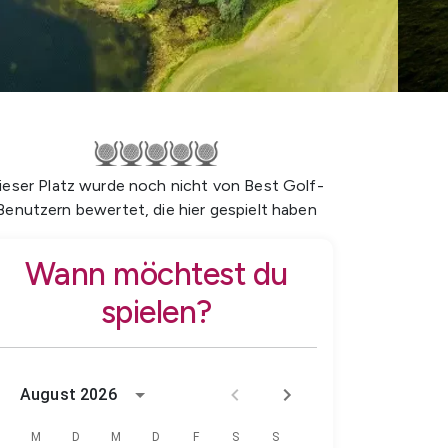
ieser Platz wurde noch nicht von Best Golf-
Benutzern bewertet, die hier gespielt haben
Wann möchtest du
spielen?
August 2026
M
D
M
D
F
S
S