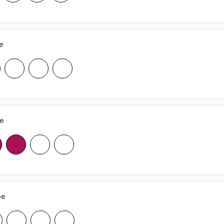
e
F
F
F
ee
B
F
F
ee
F
F
F