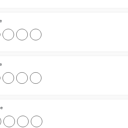
e
F
F
F
e
F
F
F
ee
F
F
F