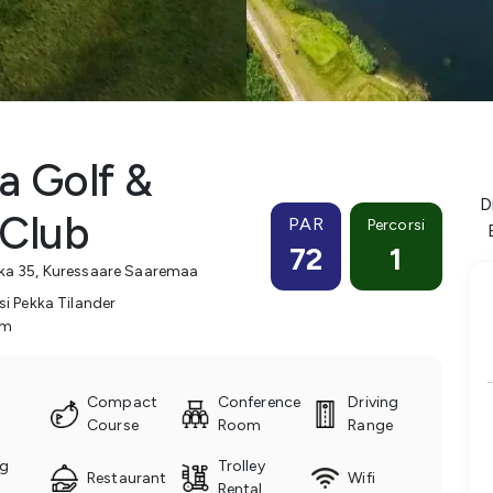
 Golf &
D
 Club
PAR
Percorsi
72
1
ka 35
,
Kuressaare
Saaremaa
si Pekka Tilander
m
Compact
Conference
Driving
l
Course
Room
Range
ng
Trolley
Restaurant
Wifi
Rental