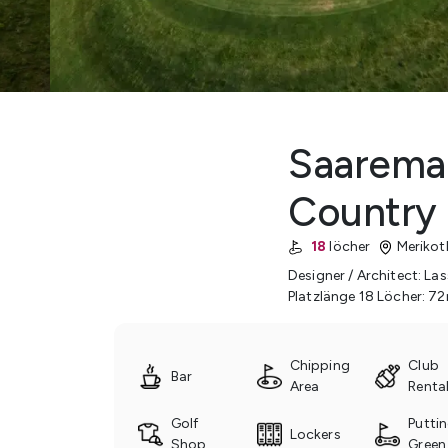
Saaremaa
Country
18
löcher
Merikot
Designer / Architect
:
Las
Platzlänge 18 Löcher
:
72
Chipping
Club
Bar
Area
Renta
Golf
Putti
Lockers
Shop
Green