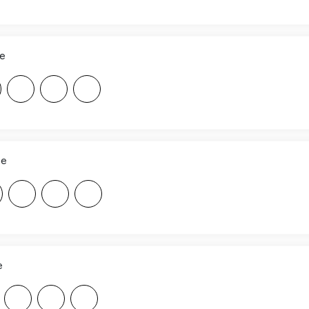
ee
F
F
F
ee
F
F
F
e
F
F
F