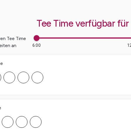
Tee Time verfügbar für
ren Tee Time
eiten an
6:00
1
ee
F
F
F
e
F
F
F